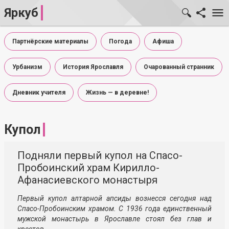
Яркуб
Партнёрские материалы
Погода
Афиша
Урбанизм
История Ярославля
Очарованный странник
Дневник учителя
Жизнь — в деревне!
Купол
Подняли первый купол на Спасо-
Пробоинский храм Кирилло-
Афанасиевского монастыря
Первый купол алтарной апсиды вознесся сегодня над
Спасо-Пробоинским храмом. С 1936 года единственный
мужской монастырь в Ярославле стоял без глав и