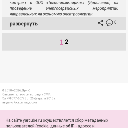
контракт с ООО «Техно-инжиниринг» (Ярославль) на
проведение энергосервисных мероприятий,
направленных на экономию электроэнергии.
0
развернуть
1
2
© 2010—2026, Яркуб
Свидетельство о регистрации СМИ:
Эл №ФС77-60775 от 25 февраля 2015 г.
выдано Роскомнадзором
КОНТАКТЫ
На сайте yarcube.ru осуществляется сбор метаданных
пользователей (cookie, данные об IP - адресе и
ПАРТНЕРЫ