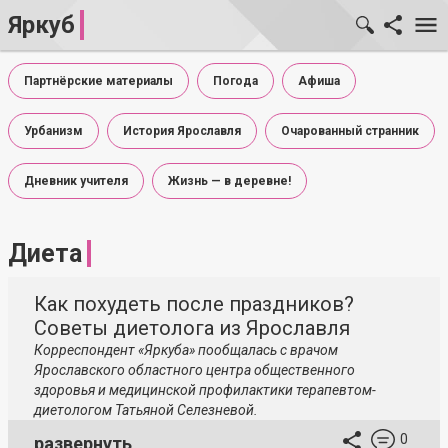
Яркуб
Партнёрские материалы
Погода
Афиша
Урбанизм
История Ярославля
Очарованный странник
Дневник учителя
Жизнь — в деревне!
Диета
Как похудеть после праздников?
Советы диетолога из Ярославля
Корреспондент «Яркуба» пообщалась с врачом
Ярославского областного центра общественного
здоровья и медицинской профилактики терапевтом-
диетологом Татьяной Селезневой.
0
развернуть