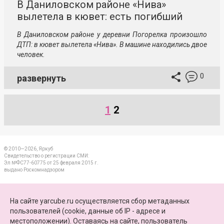
В Даниловском районе «Нива»
вылетела в кювет: есть погибший
В Даниловском районе у деревни Погорелка произошло
ДТП: в кювет вылетела «Нива». В машине находились двое
человек.
0
развернуть
1
2
© 2010—2026, Яркуб
Свидетельство о регистрации СМИ:
Эл №ФС77-60775 от 25 февраля 2015 г.
выдано Роскомнадзором
КОНТАКТЫ
На сайте yarcube.ru осуществляется сбор метаданных
пользователей (cookie, данные об IP - адресе и
ПАРТНЕРЫ
местоположении). Оставаясь на сайте, пользователь