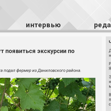
интервью
ред
т появиться экскурсии по
Д
н
Р
Я
та подал фермер из Даниловского района.
Э
н
м
В
п
с