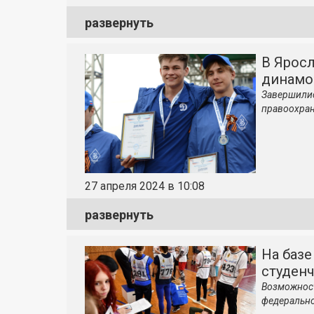
развернуть
В Ярос
динамо
Завершилис
правоохран
27 апреля 2024 в 10:08
развернуть
На базе
студенч
Возможност
федерально