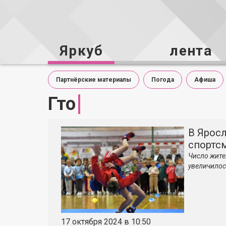
Яркуб
лента
Партнёрские материалы
Погода
Афиша
Гто
В Ярос
спортс
Число жите
увеличилос
17 октября 2024 в 10:50