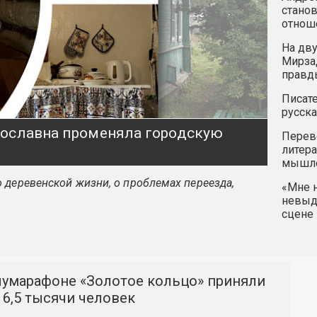
станов
отнош
На дву
Мирзад
правд
Писате
русска
ярославна променяла городскую
Перев
литера
мышле
 деревенской жизни, о проблемах переезда,
«Мне н
невыду
сцене 
лумарафоне «Золотое кольцо» приняли
 6,5 тысячи человек