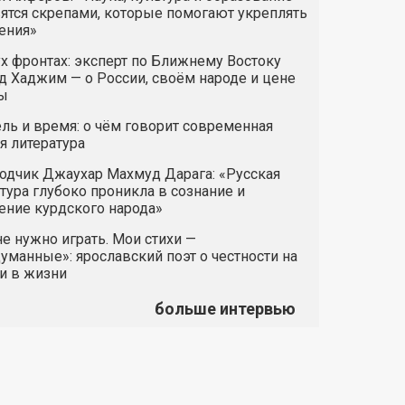
ятся скрепами, которые помогают укреплять
ения»
х фронтах: эксперт по Ближнему Востоку
 Хаджим — о России, своём народе и цене
ы
ль и время: о чём говорит современная
я литература
одчик Джаухар Махмуд Дарага: «Русская
тура глубоко проникла в сознание и
ние курдского народа»
е нужно играть. Мои стихи —
манные»: ярославский поэт о честности на
и в жизни
больше интервью