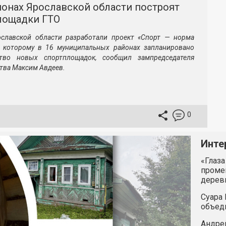
йонах Ярославской области построят
лощадки ГТО
ославской области разработали проект «Спорт — норма
о которому в 16 муниципальных районах запланировано
ство новых спортплощадок, сообщил зампредседателя
тва Максим Авдеев.
0
Инте
«Глаза
промен
дерев
Суара 
объед
Андрей