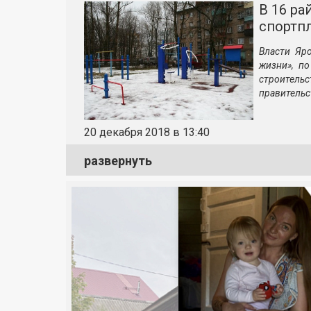
В 16 ра
спортп
Власти Яр
жизни», п
строитель
правительс
20 декабря 2018 в 13:40
развернуть