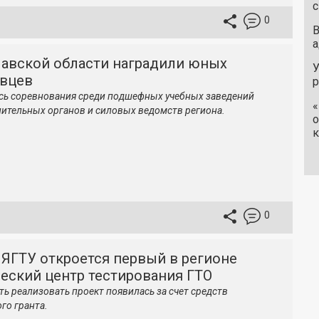
с
0
В
а
лавской области наградили юных
У
вцев
ь соревнования среди подшефных учебных заведений
«
ительных органов и силовых ведомств региона.
о
к
0
 ЯГТУ откроется первый в регионе
еский центр тестирования ГТО
ь реализовать проект появилась за счет средств
го гранта.