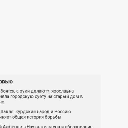
рвью
 боятся, а руки делают»: ярославна
яла городскую суету на старый дом в
не
Шакле: курдский народ и Россию
иняет общая история борьбы
 Алфёров: «Наука, культура и образование