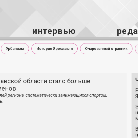
интервью
ред
Урбанизм
История Ярославля
Очарованный странник
лавской области стало больше
менов
Р
лей региона, систематически занимающихся спортом,
Я
ь.
Э
н
м
В
п