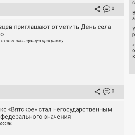
с
0
В
а
вцев приглашают отметить День села
У
го
 готовят насыщенную программу.
«
о
к
0
кс «Вятское» стал негосударственным
 федерального значения
оссии.