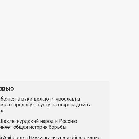
рвью
 боятся, а руки делают»: ярославна
яла городскую суету на старый дом в
не
Шакле: курдский народ и Россию
иняет общая история борьбы
 Алфёров: «Наука, культура и образование