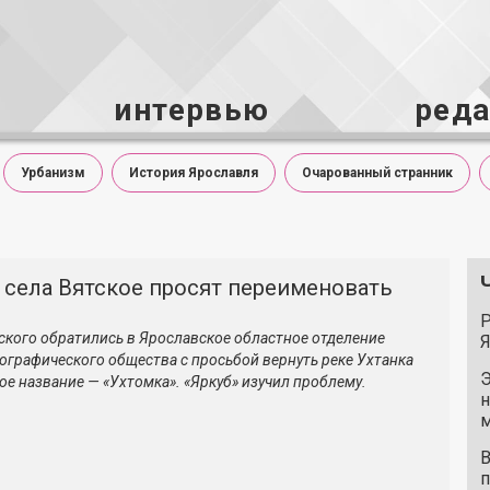
интервью
ред
Урбанизм
История Ярославля
Очарованный странник
 села Вятское просят переименовать
Р
ского обратились в Ярославское областное отделение
Я
еографического общества с просьбой вернуть реке Ухтанка
Э
ое название — «Ухтомка». «Яркуб» изучил проблему.
н
м
В
п