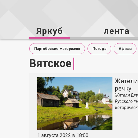
Яркуб
лента
Партнёрские материалы
Погода
Афиша
Вятское
Жители
речку
Жители Вят
Русского г
историческ
1 августа 2022 в 18:00