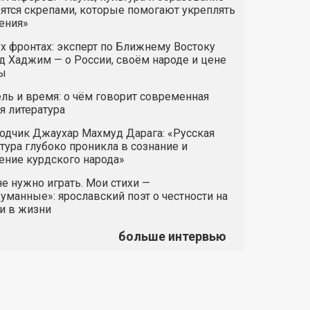
ятся скрепами, которые помогают укреплять
ения»
х фронтах: эксперт по Ближнему Востоку
 Хаджим — о России, своём народе и цене
ы
ль и время: о чём говорит современная
я литература
одчик Джаухар Махмуд Дарага: «Русская
тура глубоко проникла в сознание и
ние курдского народа»
е нужно играть. Мои стихи —
манные»: ярославский поэт о честности на
и в жизни
больше интервью