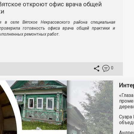
Вятское откроют офис врача общей
ки
я в селе Вятское Некрасовского района специальная
проверила готовность офиса врача общей практики и
выполненных ремонтных работ.
0
Инте
«Глаза
промен
дерев
Суара 
объед
Андрей