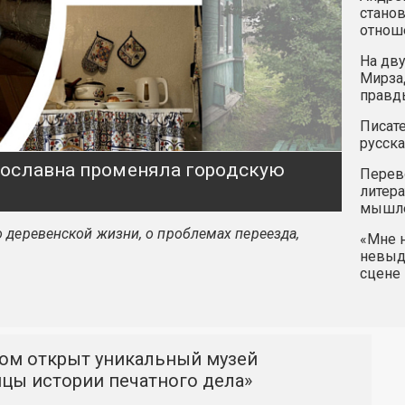
станов
отнош
На дву
Мирзад
правд
Писате
русска
ярославна променяла городскую
Перев
литера
мышле
 деревенской жизни, о проблемах переезда,
«Мне н
невыду
сцене 
ком открыт уникальный музей
ицы истории печатного дела»