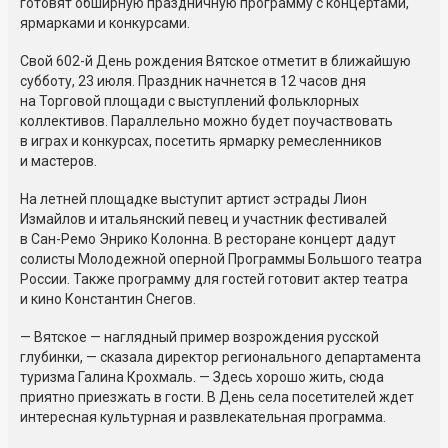
готовят обширную праздничную программу с концертами,
ярмарками и конкурсами.
Свой 602-й День рождения Вятское отметит в ближайшую
субботу, 23 июля. Праздник начнется в 12 часов дня
на Торговой площади с выступлений фольклорных
коллективов. Параллельно можно будет поучаствовать
в играх и конкурсах, посетить ярмарку ремесленников
и мастеров.
На летней площадке выступит артист эстрады Лион
Измайлов и итальянский певец и участник фестивалей
в Сан-Ремо Энрико Колонна. В ресторане концерт дадут
солисты Молодежной оперной Программы Большого театра
России. Также программу для гостей готовит актер театра
и кино Константин Снегов.
— Вятское — наглядный пример возрождения русской
глубинки, — сказала директор регионального департамента
туризма Галина Крохмаль. — Здесь хорошо жить, сюда
приятно приезжать в гости. В День села посетителей ждет
интересная культурная и развлекательная программа.