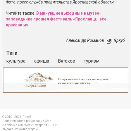
Фото: пресс-служба правительства Ярославской области
Читайте также:
В минувшие выходные в музее-
заповеднике прошел фестиваль «Ярославцы все
красавцы»
.
Александр Романов
Яркуб
Теги
культура
афиша
Вятское
туризм
Реклама
Закрыть
© 2010—2026, Яркуб
Свидетельство о регистрации СМИ:
Эл №ФС77-60775 от 25 февраля 2015 г.
выдано Роскомнадзором