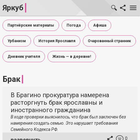
Яркуб
Партнёрские материалы
Погода
Афиша
Урбанизм
История Ярославля
Очарованный странник
Дневник учителя
Жизнь — в деревне!
Брак
В Брагино прокуратура намерена
расторгнуть брак ярославны и
иностранного гражданина
В ходе проверки выяснилось, что брак был заключен без
намерения создать семью. Это нарушает требования
Семейного Кодекса РФ.
0
развернуть