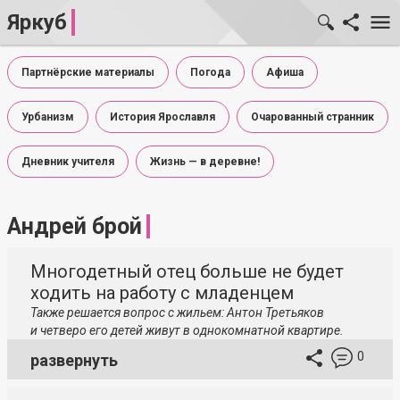
Яркуб
Партнёрские материалы
Погода
Афиша
Урбанизм
История Ярославля
Очарованный странник
Дневник учителя
Жизнь — в деревне!
Андрей брой
Многодетный отец больше не будет
ходить на работу с младенцем
Также решается вопрос с жильем: Антон Третьяков
и четверо его детей живут в однокомнатной квартире.
0
развернуть