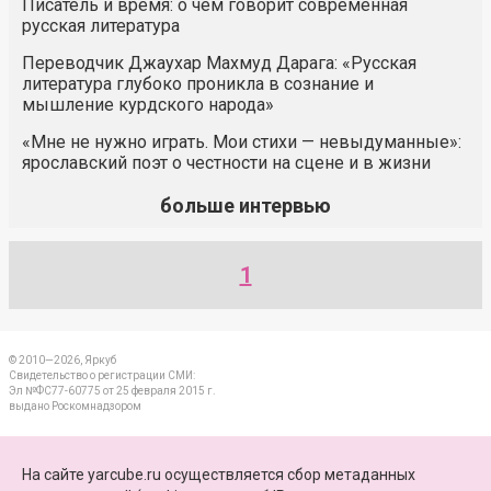
Писатель и время: о чём говорит современная
русская литература
Переводчик Джаухар Махмуд Дарага: «Русская
литература глубоко проникла в сознание и
мышление курдского народа»
«Мне не нужно играть. Мои стихи — невыдуманные»:
ярославский поэт о честности на сцене и в жизни
больше интервью
1
© 2010—2026, Яркуб
Свидетельство о регистрации СМИ:
Эл №ФС77-60775 от 25 февраля 2015 г.
выдано Роскомнадзором
КОНТАКТЫ
На сайте yarcube.ru осуществляется сбор метаданных