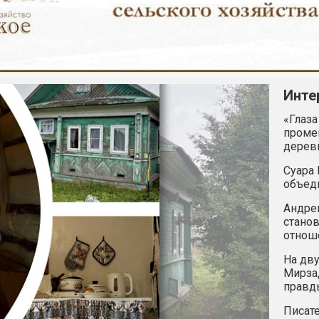
Инте
«Глаза
промен
дерев
Суара 
объед
Андрей
станов
отнош
На дву
Мирзад
правд
Писате