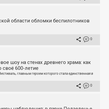
вской области обломки беспилотников
0
вое шоу на стенах древнего храма: как
 своё 600-летие
фестиваль, главным героем которого стала единственная в
0
меры наблюдения: в парке Подзеленье