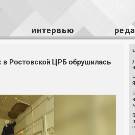
интервью
ред
: в Ростовской ЦРБ обрушилась
Д
н
Р
Я
Э
н
м
В
п
с