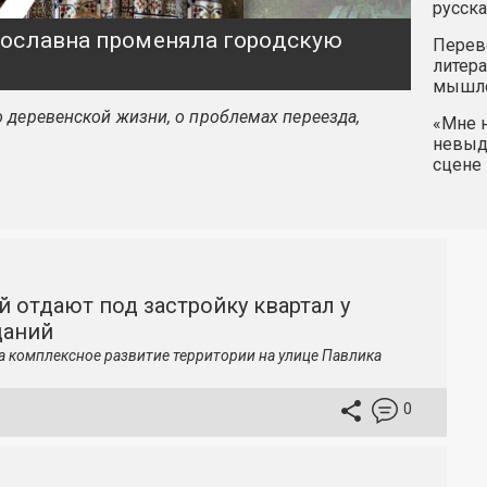
русска
ярославна променяла городскую
Перев
литера
мышле
 деревенской жизни, о проблемах переезда,
«Мне н
невыду
сцене 
й отдают под застройку квартал у
даний
а комплексное развитие территории на улице Павлика
0