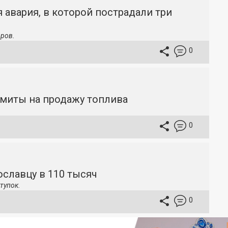
 авария, в которой пострадали три
ров.
0
имиты на продажу топлива
0
славцу в 110 тысяч
тупок.
0