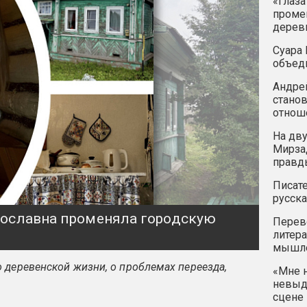
«Глаза
промен
дерев
Суара 
объед
Андрей
станов
отнош
На дву
Мирзад
правд
Писате
русска
ярославна променяла городскую
Перев
литера
мышле
 деревенской жизни, о проблемах переезда,
«Мне н
невыду
сцене 