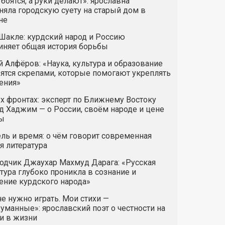
 боятся, а руки делают»: ярославна
яла городскую суету на старый дом в
не
Шакле: курдский народ и Россию
иняет общая история борьбы
 Алфёров: «Наука, культура и образование
ятся скрепами, которые помогают укреплять
ения»
х фронтах: эксперт по Ближнему Востоку
 Хаджим — о России, своём народе и цене
ы
ль и время: о чём говорит современная
я литература
одчик Джаухар Махмуд Дарага: «Русская
тура глубоко проникла в сознание и
ние курдского народа»
е нужно играть. Мои стихи —
манные»: ярославский поэт о честности на
и в жизни