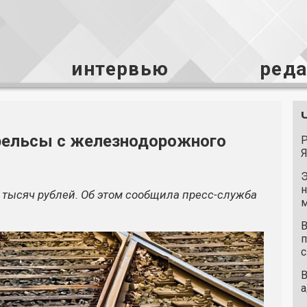
интервью
ред
рельсы с железнодорожного
Р
Я
Э
н
 тысяч рублей. Об этом сообщила пресс-служба
м
В
п
с
В
а