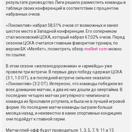
результате руководство Лиги решило разместить команды в
таблице своих конференций в соответствии с процентом
набранных очков.
«Локомотив» набрал 58,51% очков от возможных и занял
шестое место в Западной конференции. Его соперником
стал московский ЦСКА, который набрал 67,02% очков. Перед
сезоном ЦСКА считался главным фаворитом турнира, по
версии БК «Мелбет», посмотреть обзор
melbet com
можно
по ссылке.
В этом сезоне «железнодорожники» и «армейцы» уже
провели три встречи. В первых двух победу одержал ЦСКА
(3:1, 1:0 ОТ), а в последней встрече сильнее оказался
«Локомотив» (3:2 ОТ). Интересно, что команды победили во
всех домашних матчах, а два из них дошли до овертайма. В
последних четырех матчах регулярного чемпионата
команда из Ярославля уступила, и была не в лучшей игровой
форме. Но последние матчи команды сыграли больше
месяца назад, и неизвестно в каких спортивных кондициях
они подойдут к главной серии.
Матчи плей-офф будут проводиться: 1, 3, 5, 7, 9, 11 и 13