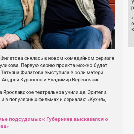
У
«
о
к
а Филатова снялась в новом комедийном сериале
Куликова. Первую серию проекта можно будет
. Татьяна Филатова выступила в роли матери
и Андрей Курносов и Владимир Верёвочкин.
а Ярославское театральное училище. Зрители
 и в популярных фильмах и сериалах: «Кухня»,
мье подсудимых»: Губерниев высказался о
ива»