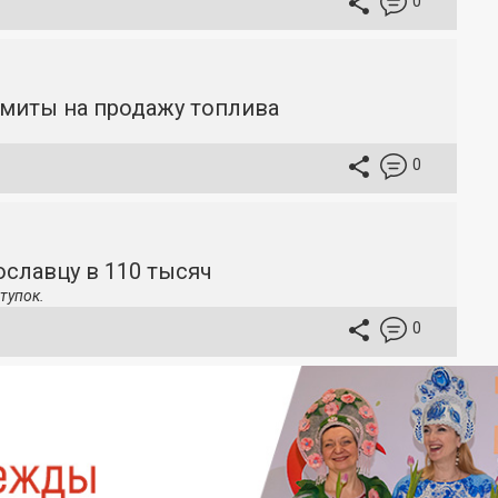
0
имиты на продажу топлива
0
славцу в 110 тысяч
тупок.
0