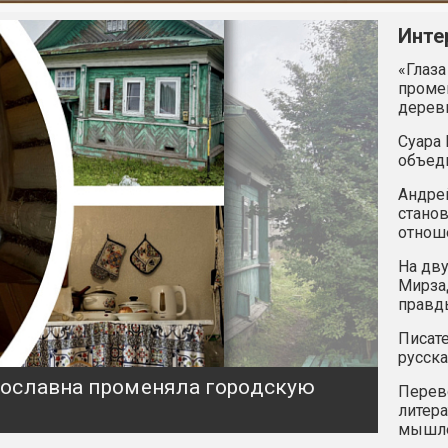
Инте
«Глаза
промен
дерев
Суара 
объед
Андрей
станов
отнош
На дву
Мирзад
правд
Писате
русска
ярославна променяла городскую
Перев
литера
мышле