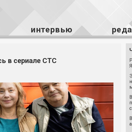
интервью
ред
сь в сериале СТС
Р
Я
Э
н
м
В
п
с
В
а