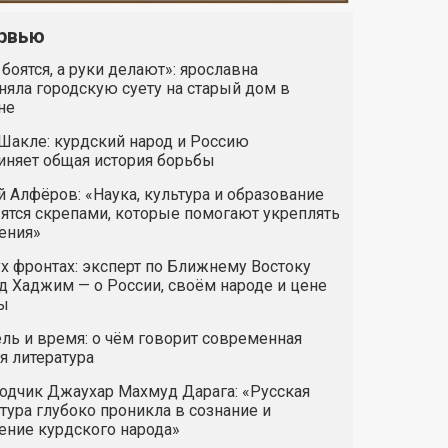
рвью
 боятся, а руки делают»: ярославна
яла городскую суету на старый дом в
не
Шакле: курдский народ и Россию
иняет общая история борьбы
 Алфёров: «Наука, культура и образование
ятся скрепами, которые помогают укреплять
ения»
х фронтах: эксперт по Ближнему Востоку
 Хаджим — о России, своём народе и цене
ы
ль и время: о чём говорит современная
я литература
одчик Джаухар Махмуд Дарага: «Русская
тура глубоко проникла в сознание и
ние курдского народа»