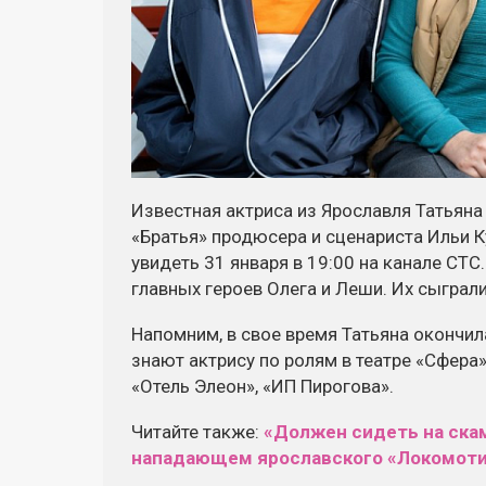
Известная актриса из Ярославля Татьян
«Братья» продюсера и сценариста Ильи 
увидеть 31 января в 19:00 на канале СТС
главных героев Олега и Леши. Их сыграл
Напомним, в свое время Татьяна окончил
знают актрису по ролям в театре «Сфера»
«Отель Элеон», «ИП Пирогова».
Читайте также:
«Должен сидеть на ска
нападающем ярославского «Локомот