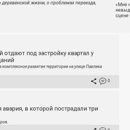
 деревенской жизни, о проблемах переезда,
«Мне н
невыду
сцене 
й отдают под застройку квартал у
даний
а комплексное развитие территории на улице Павлика
0
 авария, в которой пострадали три
ров.