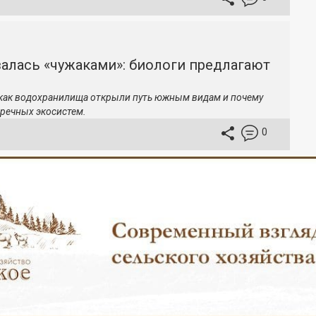
залась «чужаками»: биологи предлагают
 как водохранилища открыли путь южным видам и почему
речных экосистем.
0