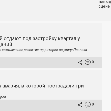
невыду
сцене 
й отдают под застройку квартал у
даний
а комплексное развитие территории на улице Павлика
0
 авария, в которой пострадали три
ров.
0