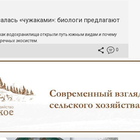
залась «чужаками»: биологи предлагают
 как водохранилища открыли путь южным видам и почему
речных экосистем.
0