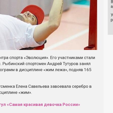
В
а
У
нтра спорта «Эволюция». Его участниками стали
ы. Рыбинский спортсмен Андрей Тутуров занял
лограмм в дисциплине «жим лежа», подняв 165
тсменка Елена Савельева завоевала серебро в
сциплине «жим».
тул «Самая красивая девочка России»