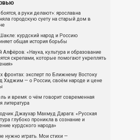
рвью
 боятся, а руки делают»: ярославна
яла городскую суету на старый дом в
не
Шакле: курдский народ и Россию
иняет общая история борьбы
 Алфёров: «Наука, культура и образование
ятся скрепами, которые помогают укреплять
ения»
х фронтах: эксперт по Ближнему Востоку
 Хаджим — о России, своём народе и цене
ы
ль и время: о чём говорит современная
я литература
одчик Джаухар Махмуд Дарага: «Русская
тура глубоко проникла в сознание и
ние курдского народа»
е нужно играть. Мои стихи —