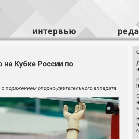
интервью
ред
 на Кубке России по
Д
н
Р
Я
ы с поражением
опорно-двигательного
аппарата.
Э
н
м
В
п
с