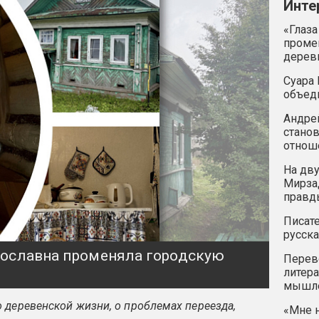
Инте
«Глаза
промен
дерев
Суара 
объед
Андрей
станов
отнош
На дву
Мирзад
правд
Писате
русска
ярославна променяла городскую
Перев
литера
мышле
 деревенской жизни, о проблемах переезда,
«Мне н