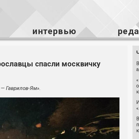
интервью
ред
рославцы спасли москвичку
В
а
«
о
 — Гаврилов-Ям».
к
И
«
В
п
к