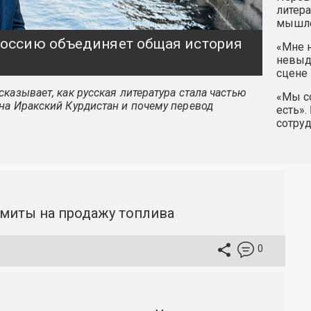
литера
мышле
 Россию объединяет общая история
«Мне н
невыду
сцене 
казывает, как русская литература стала частью
«Мы со
на Иракский Курдистан и почему перевод
есть».
сотру
имиты на продажу топлива
0