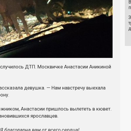
В
п
З
т
и случилось ДТП. Москвичке Анастасии Аникиной
ассказала девушка. — Нам навстречу выехала
рону.
жником, Анастасии пришлось вылететь в кювет.
ановившихся ярославцев.
 благодарна вам от всего сердца!