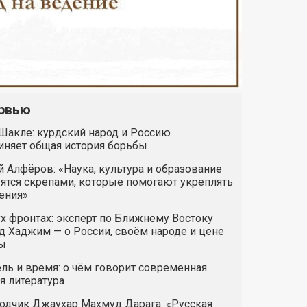
рвью
Шакле: курдский народ и Россию
иняет общая история борьбы
 Алфёров: «Наука, культура и образование
ятся скрепами, которые помогают укреплять
ения»
х фронтах: эксперт по Ближнему Востоку
 Хаджим — о России, своём народе и цене
ы
ль и время: о чём говорит современная
я литература
одчик Джаухар Махмуд Дарага: «Русская