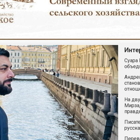
Инте
Суара 
объед
Андрей
станов
отнош
На дву
Мирзад
правд
Писате
русска
Перев