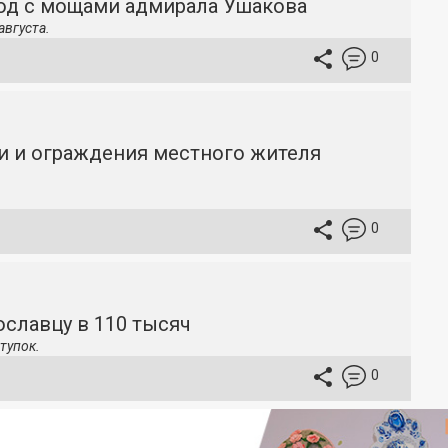
ход с мощами адмирала Ушакова
августа.
0
и и ограждения местного жителя
0
славцу в 110 тысяч
тупок.
0