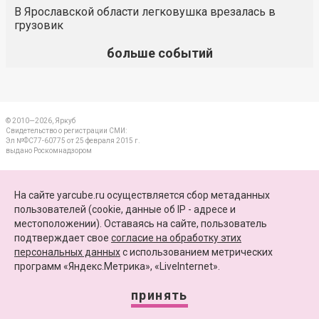
В Ярославской области легковушка врезалась в
грузовик
больше событий
© 2010—2026, Яркуб
Свидетельство о регистрации СМИ:
Эл №ФС77-60775 от 25 февраля 2015 г.
выдано Роскомнадзором
КОНТАКТЫ
На сайте yarcube.ru осуществляется сбор метаданных
пользователей (cookie, данные об IP - адресе и
ПАРТНЕРЫ
местоположении). Оставаясь на сайте, пользователь
подтверждает свое
согласие на обработку этих
КАРТА САЙТА
персональных данных
c использованием метрических
программ «Яндекс.Метрика», «LiveInternet».
+7 (4852) 64-15-52
info@yarcube.ru
принять
Сайт функционирует при финансовой поддержке Министерства цифрового развития,
связи и массовых коммуникаций Российской Федерации