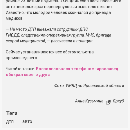
районе
23-летний
водитель «Хендая» сбил лося, после чего
авто несколько раз перевернулось и вылетело в кювет.
Известно, что молодой человек скончался до приезда
медиков.
— На место ДТП выезжали сотрудники ДПС
ГИБДД,
следственно-оперативная
группа, МЧС, бригада
скорой медицинской, — рассказали в полиции.
Сейчас устанавливаются все обстоятельства
произошедшего.
Читайте также:
Воспользовался телефоном: ярославец
обокрал своего друга
Фото: УМВД по Ярославской области
Анна Кузьмина
Яркуб
Теги
дтп
авто