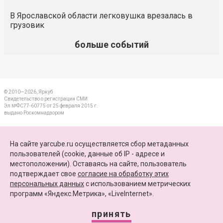
В Ярославской области легковушка врезалась в
грузовик
больше событий
© 2010—2026, Яркуб
Свидетельство о регистрации СМИ:
Эл №ФС77-60775 от 25 февраля 2015 г.
выдано Роскомнадзором
КОНТАКТЫ
На сайте yarcube.ru осуществляется сбор метаданных
пользователей (cookie, данные об IP - адресе и
ПАРТНЕРЫ
местоположении). Оставаясь на сайте, пользователь
подтверждает свое
согласие на обработку этих
КАРТА САЙТА
персональных данных
c использованием метрических
программ «Яндекс.Метрика», «LiveInternet».
+7 (4852) 64-15-52
info@yarcube.ru
принять
Сайт функционирует при финансовой поддержке Министерства цифрового развития,