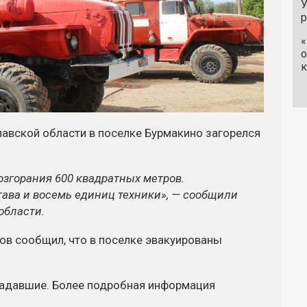
У
«
о
к
лавской области в поселке Бурмакино загорелся
озгорания 600 квадратных метров.
тава и восемь единиц техники», — сообщили
области.
ов сообщил, что в поселке эвакуированы
радавшие. Более подробная информация