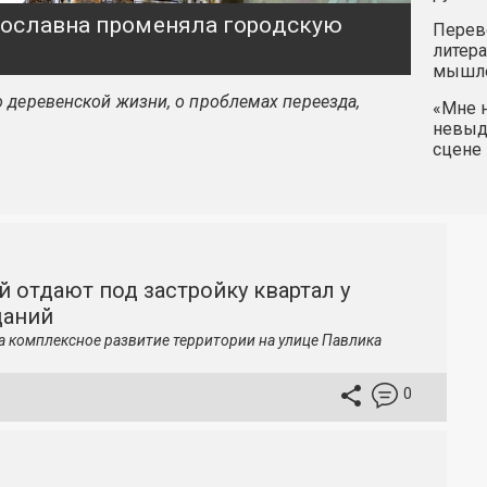
ярославна променяла городскую
Перев
литера
мышле
 деревенской жизни, о проблемах переезда,
«Мне н
невыду
сцене 
й отдают под застройку квартал у
даний
а комплексное развитие территории на улице Павлика
0