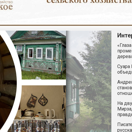
Инте
«Глаза
промен
дерев
Суара 
объед
Андрей
станов
отнош
На дву
Мирзад
правд
Писате
русска