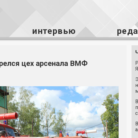
интервью
ред
орелся цех арсенала ВМФ
Р
Я
Э
н
м
В
п
с
В
а