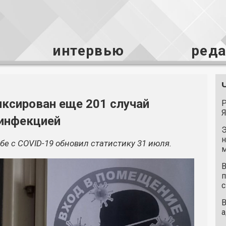
интервью
ред
иксирован еще 201 случай
Р
Я
 инфекцией
Э
н
бе с
COVID-19
обновил статистику 31 июля.
м
В
п
с
В
а