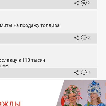
0
имиты на продажу топлива
0
славцу в 110 тысяч
тупок.
0