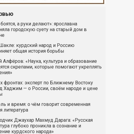
рвью
 боятся, а руки делают»: ярославна
яла городскую суету на старый дом в
не
Шакле: курдский народ и Россию
иняет общая история борьбы
 Алфёров: «Наука, культура и образование
ятся скрепами, которые помогают укреплять
ения»
х фронтах: эксперт по Ближнему Востоку
 Хаджим — о России, своём народе и цене
ы
ль и время: о чём говорит современная
я литература
одчик Джаухар Махмуд Дарага: «Русская
тура глубоко проникла в сознание и
ние курдского народа»