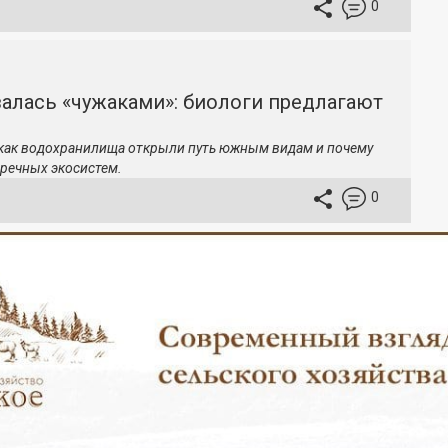
0
залась «чужаками»: биологи предлагают
 как водохранилища открыли путь южным видам и почему
речных экосистем.
0