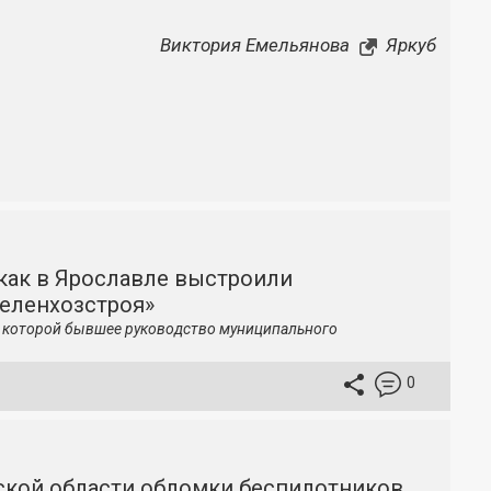
Виктория Емельянова
Яркуб
как в Ярославле выстроили
зеленхозстроя»
по которой бывшее руководство муниципального
0
вской области обломки беспилотников