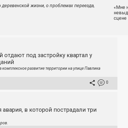
 деревенской жизни, о проблемах переезда,
«Мне н
невыду
сцене 
й отдают под застройку квартал у
даний
а комплексное развитие территории на улице Павлика
0
 авария, в которой пострадали три
ров.