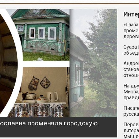
Инте
«Глаза
промен
дерев
Суара 
объед
Андрей
станов
отнош
На дву
Мирзад
правд
Писате
русска
ярославна променяла городскую
Перев
литера
мышле