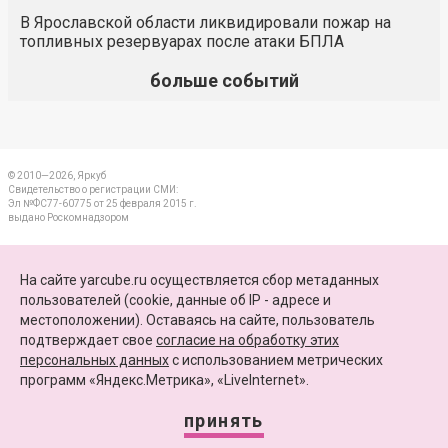
В Ярославской области ликвидировали пожар на
топливных резервуарах после атаки БПЛА
больше событий
© 2010—2026, Яркуб
Свидетельство о регистрации СМИ:
Эл №ФС77-60775 от 25 февраля 2015 г.
выдано Роскомнадзором
КОНТАКТЫ
На сайте yarcube.ru осуществляется сбор метаданных
пользователей (cookie, данные об IP - адресе и
ПАРТНЕРЫ
местоположении). Оставаясь на сайте, пользователь
подтверждает свое
согласие на обработку этих
КАРТА САЙТА
персональных данных
c использованием метрических
программ «Яндекс.Метрика», «LiveInternet».
+7 (4852) 64-15-52
info@yarcube.ru
принять
Сайт функционирует при финансовой поддержке Министерства цифрового развития,
связи и массовых коммуникаций Российской Федерации