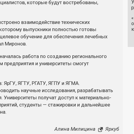
У
ециалистов, которые будут востребованы,
«
Выстроено взаимодействие технических
о
я которому выпускники полностью готовы
к
 целевое обучение для обеспечения лечебных
ал Миронов.
и началась работа по созданию регионального
м предприятия и университеты смогут
 ЯрГУ, ЯГТУ, РГАТУ, ЯГПУ и ЯГМА.
оводить научные исследования, разрабатывать
. Университеты получат доступ к материально-
риятий, студенты — стажировки и дальнейшее
на.
Алина Милицина
Яркуб