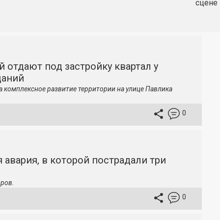
сцене 
й отдают под застройку квартал у
даний
а комплексное развитие территории на улице Павлика
0
 авария, в которой пострадали три
ров.
0