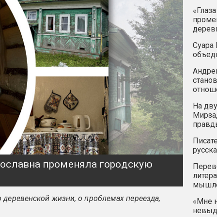
«Глаза
промен
дерев
Суара 
объед
Андрей
станов
отнош
На дву
Мирзад
правд
Писате
русска
ярославна променяла городскую
Перев
литера
мышле
 деревенской жизни, о проблемах переезда,
«Мне н
невыду