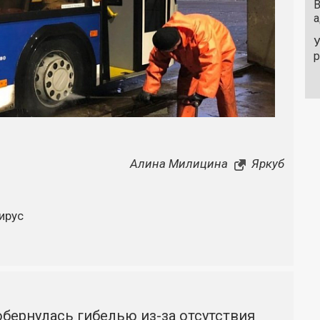
В
а
У
Алина Милицина
Яркуб
ирус
бернулась гибелью из-за отсутствия