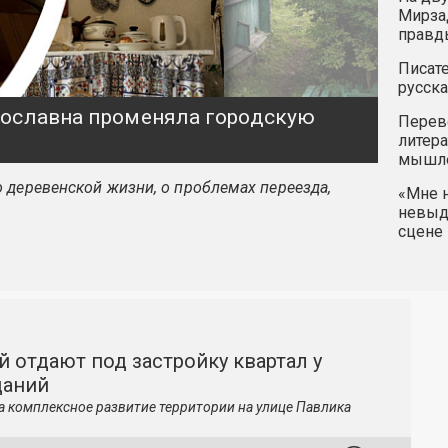
Мирзад
правд
Писате
русска
ярославна променяла городскую
Перев
литера
мышле
 деревенской жизни, о проблемах переезда,
«Мне н
невыду
сцене 
й отдают под застройку квартал у
даний
а комплексное развитие территории на улице Павлика