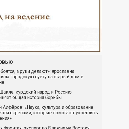
рвью
 боятся, а руки делают»: ярославна
яла городскую суету на старый дом в
не
Шакле: курдский народ и Россию
иняет общая история борьбы
 Алфёров: «Наука, культура и образование
ятся скрепами, которые помогают укреплять
ения»
х фронтах: эксперт по Ближнему Востоку