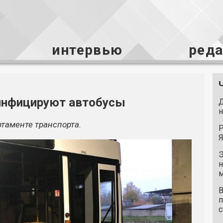
интервью
ред
зинфицируют автобусы
Д
н
таменте транспорта.
Р
Я
Э
н
м
В
п
с