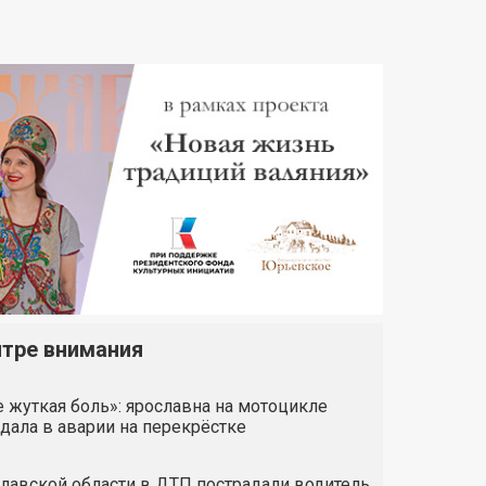
нтре внимания
 жуткая боль»: ярославна на мотоцикле
дала в аварии на перекрёстке
лавской области в ДТП пострадали водитель