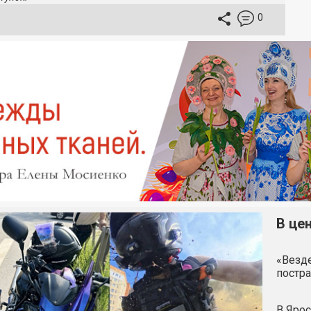
0
В це
«Везде
постра
В Ярос