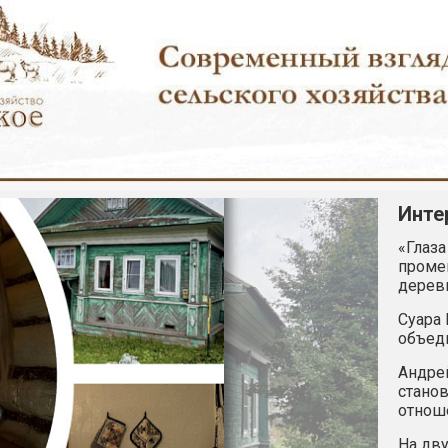
Инте
«Глаза
промен
дерев
Суара 
объед
Андрей
станов
отнош
На дву