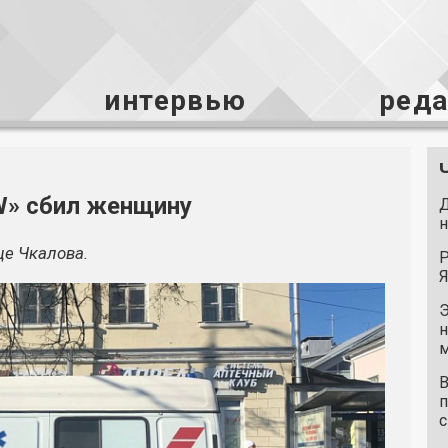
интервью
ред
W» сбил женщину
Д
н
це Чкалова.
Р
Я
Э
н
м
В
п
с