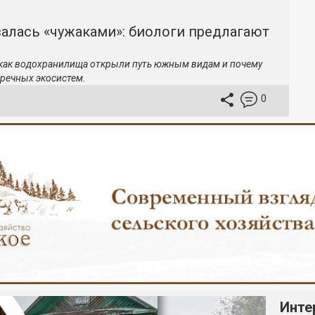
залась «чужаками»: биологи предлагают
 как водохранилища открыли путь южным видам и почему
речных экосистем.
0
Инте