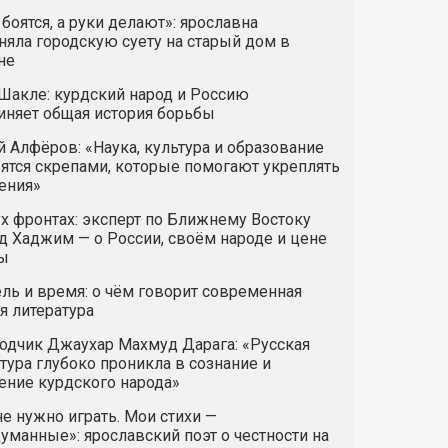
 боятся, а руки делают»: ярославна
яла городскую суету на старый дом в
не
Шакле: курдский народ и Россию
иняет общая история борьбы
 Алфёров: «Наука, культура и образование
ятся скрепами, которые помогают укреплять
ения»
х фронтах: эксперт по Ближнему Востоку
 Хаджим — о России, своём народе и цене
ы
ль и время: о чём говорит современная
я литература
одчик Джаухар Махмуд Дарага: «Русская
тура глубоко проникла в сознание и
ние курдского народа»
е нужно играть. Мои стихи —
манные»: ярославский поэт о честности на