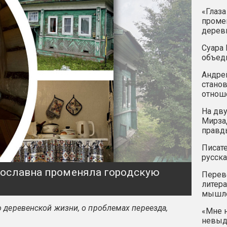
«Глаза
промен
дерев
Суара 
объед
Андрей
станов
отнош
На дву
Мирзад
правд
Писате
русска
ярославна променяла городскую
Перев
литера
мышле
 деревенской жизни, о проблемах переезда,
«Мне н
невыду