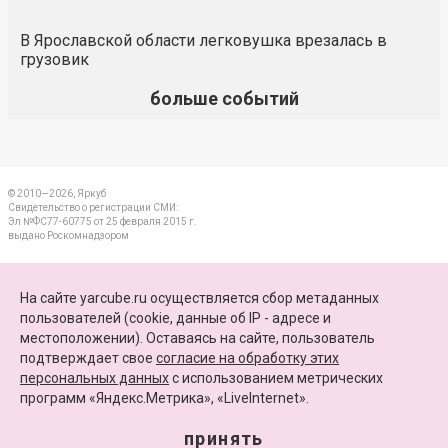
В Ярославской области легковушка врезалась в
грузовик
больше событий
© 2010—2026, Яркуб
Свидетельство о регистрации СМИ:
Эл №ФС77-60775 от 25 февраля 2015 г.
выдано Роскомнадзором
КОНТАКТЫ
На сайте yarcube.ru осуществляется сбор метаданных
пользователей (cookie, данные об IP - адресе и
ПАРТНЕРЫ
местоположении). Оставаясь на сайте, пользователь
подтверждает свое
согласие на обработку этих
КАРТА САЙТА
персональных данных
c использованием метрических
программ «Яндекс.Метрика», «LiveInternet».
+7 (4852) 64-15-52
info@yarcube.ru
принять
Сайт функционирует при финансовой поддержке Министерства цифрового развития,