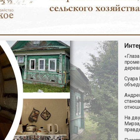
Инте
«Глаза
промен
дерев
Суара 
объед
Андрей
станов
отнош
На дву
Мирзад
правд