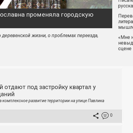
Писате
русска
ярославна променяла городскую
Перев
литера
мышле
 деревенской жизни, о проблемах переезда,
«Мне н
невыду
сцене 
й отдают под застройку квартал у
даний
а комплексное развитие территории на улице Павлика
0