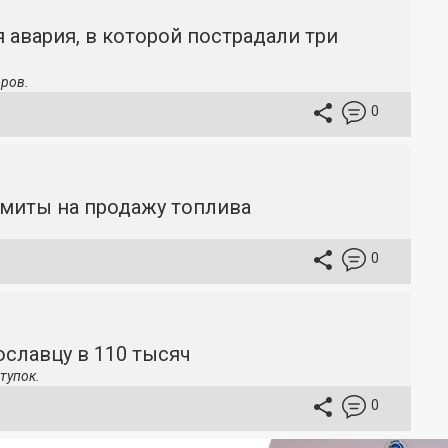
 авария, в которой пострадали три
ров.
0
имиты на продажу топлива
0
славцу в 110 тысяч
тупок.
0