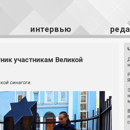
интервью
ред
ник участникам Великой
Д
н
Р
Я
кой синагоги.
Э
н
м
В
п
с