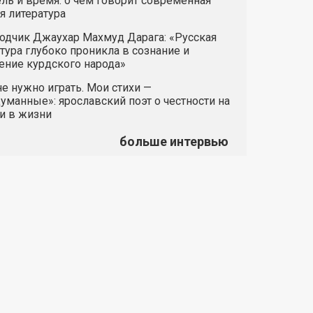
ль и время: о чём говорит современная
я литература
одчик Джаухар Махмуд Дарага: «Русская
тура глубоко проникла в сознание и
ние курдского народа»
е нужно играть. Мои стихи —
манные»: ярославский поэт о честности на
и в жизни
больше интервью