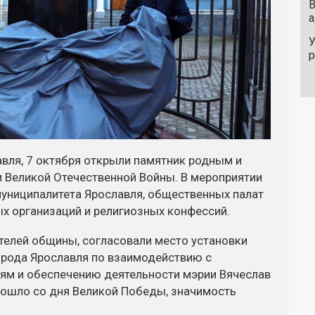
В
а
У
вля, 7 октября открыли памятник родным и
 Великой Отечественной Войны. В мероприятии
муниципалитета Ярославля, общественных палат
ых
организаций и религиозных конфессий.
елей общины, согласовали место установки
орода Ярославля по взаимодействию с
м и обеспечению деятельности мэрии Вячеслав
прошло со дня Великой Победы, значимость