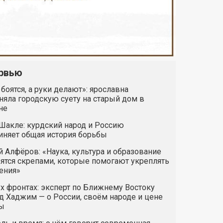
рвью
 боятся, а руки делают»: ярославна
яла городскую суету на старый дом в
не
Шакле: курдский народ и Россию
иняет общая история борьбы
 Алфёров: «Наука, культура и образование
ятся скрепами, которые помогают укреплять
ения»
х фронтах: эксперт по Ближнему Востоку
 Хаджим — о России, своём народе и цене
ы