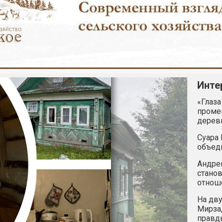
Инте
«Глаза
промен
дерев
Суара 
объед
Андрей
станов
отнош
На дву
Мирзад
правд