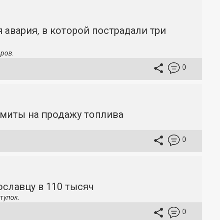
 авария, в которой пострадали три
ров.
0
имиты на продажу топлива
0
славцу в 110 тысяч
тупок.
0