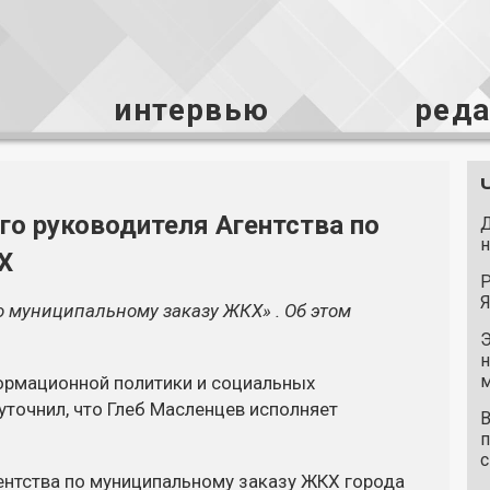
интервью
ред
го руководителя Агентства по
Д
н
Х
Р
Я
о муниципальному заказу ЖКХ» . Об этом
Э
н
м
ормационной политики и социальных
точнил, что Глеб Масленцев исполняет
В
п
с
нтства по муниципальному заказу ЖКХ города