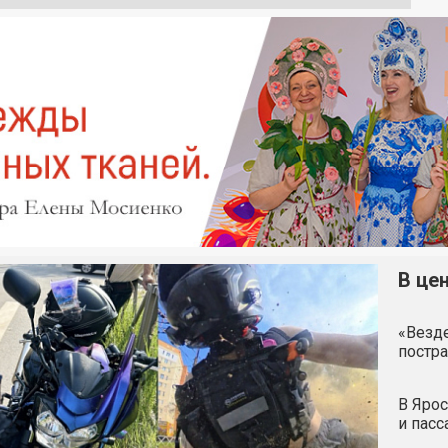
В це
«Везде
постра
В Ярос
и пас