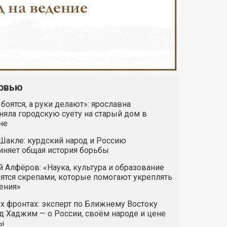
рвью
 боятся, а руки делают»: ярославна
яла городскую суету на старый дом в
не
Шакле: курдский народ и Россию
иняет общая история борьбы
 Алфёров: «Наука, культура и образование
ятся скрепами, которые помогают укреплять
ения»
х фронтах: эксперт по Ближнему Востоку
 Хаджим — о России, своём народе и цене
ы