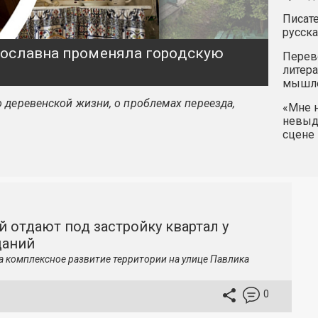
Писате
русска
ярославна променяла городскую
Перев
литера
мышле
 деревенской жизни, о проблемах переезда,
«Мне н
невыду
сцене 
й отдают под застройку квартал у
даний
а комплексное развитие территории на улице Павлика
0