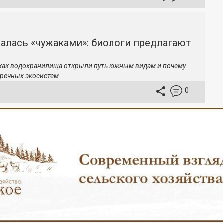
залась «чужаками»: биологи предлагают
 как водохранилища открыли путь южным видам и почему
речных экосистем.
0