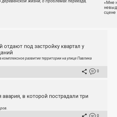
 деревенской жизни, о проблемах переезда,
«Мне н
невыду
сцене 
й отдают под застройку квартал у
даний
а комплексное развитие территории на улице Павлика
0
 авария, в которой пострадали три
ров.
0