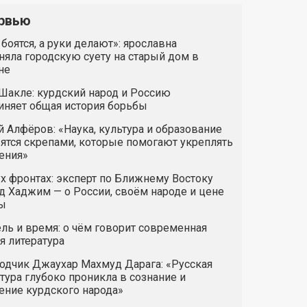
рвью
 боятся, а руки делают»: ярославна
яла городскую суету на старый дом в
не
Шакле: курдский народ и Россию
иняет общая история борьбы
 Алфёров: «Наука, культура и образование
ятся скрепами, которые помогают укреплять
ения»
х фронтах: эксперт по Ближнему Востоку
 Хаджим — о России, своём народе и цене
ы
ль и время: о чём говорит современная
я литература
одчик Джаухар Махмуд Дарага: «Русская
тура глубоко проникла в сознание и
ние курдского народа»