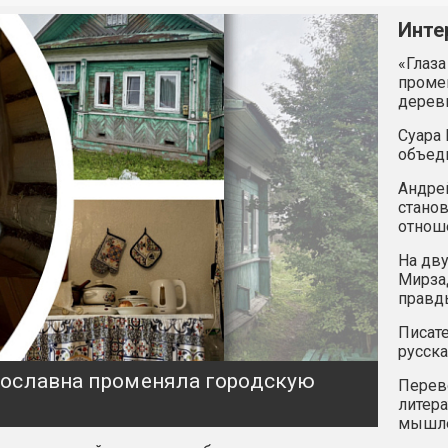
Инте
«Глаза
промен
дерев
Суара 
объед
Андрей
станов
отнош
На дву
Мирзад
правд
Писате
русска
ярославна променяла городскую
Перев
литера
мышле