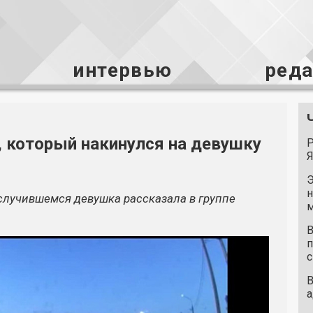
интервью
ред
, который накинулся на девушку
Р
Я
Э
н
 случившемся девушка рассказала в группе
м
В
п
с
В
а