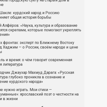
яла городскую суету на старый дом в
не
Шакле: курдский народ и Россию
иняет общая история борьбы
 Алфёров: «Наука, культура и образование
ятся скрепами, которые помогают укреплять
ения»
х фронтах: эксперт по Ближнему Востоку
 Хаджим — о России, своём народе и цене
ы
ль и время: о чём говорит современная
я литература
одчик Джаухар Махмуд Дарага: «Русская
тура глубоко проникла в сознание и
ние курдского народа»
е нужно играть. Мои стихи —
манные»: ярославский поэт о честности на
и в жизни