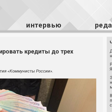
интервью
ред
ировать кредиты до трех
Д
н
Р
Я
ртия «Коммунисты России».
Э
н
м
В
п
с