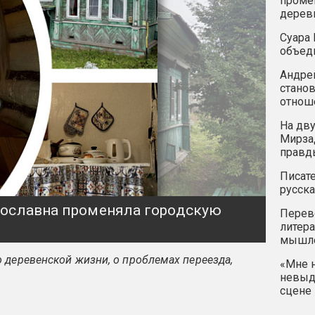
промен
дерев
Суара 
объед
Андрей
станов
отнош
На дву
Мирзад
правд
Писате
русска
ярославна променяла городскую
Перев
литера
мышле
 деревенской жизни, о проблемах переезда,
«Мне н
невыду
сцене 