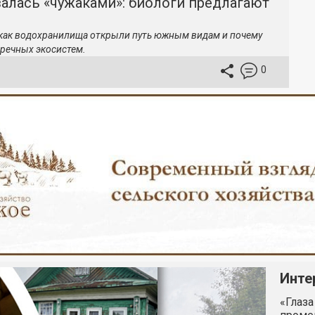
залась «чужаками»: биологи предлагают
 как водохранилища открыли путь южным видам и почему
речных экосистем.
0
Инте
«Глаза