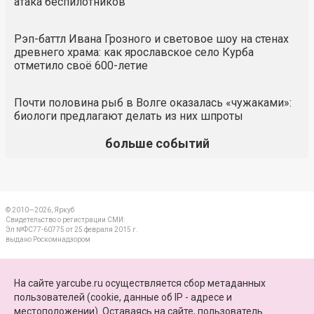
атака беспилотников
Рэп-баттл Ивана Грозного и световое шоу на стенах
древнего храма: как ярославское село Курба
отметило своё 600-летие
Почти половина рыб в Волге оказалась «чужаками»:
биологи предлагают делать из них шпроты
больше событий
© 2010—2026, Яркуб
Свидетельство о регистрации СМИ:
Эл №ФС77-60775 от 25 февраля 2015 г.
выдано Роскомнадзором
КОНТАКТЫ
На сайте yarcube.ru осуществляется сбор метаданных
пользователей (cookie, данные об IP - адресе и
ПАРТНЕРЫ
местоположении). Оставаясь на сайте, пользователь