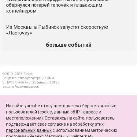
обернулся потерей тапочек и плавающим
контейнером
Из Москвы в Рыбинск запустят скоростную
«Ласточку»
больше событий
© 2010—2026, Яркуб
Свидетельство о регистрации СМИ:
Эл №ФС77-60775 от 25 февраля 2015 г.
выдано Роскомнадзором
КОНТАКТЫ
На сайте yarcube.ru осуществляется сбор метаданных
пользователей (cookie, данные об IP - адресе и
ПАРТНЕРЫ
местоположении). Оставаясь на сайте, пользователь
подтверждает свое
согласие на обработку этих
КАРТА САЙТА
персональных данных
c использованием метрических
программ «Яндекс.Метрика», «LiveInternet».
+7 (4852) 64-15-52