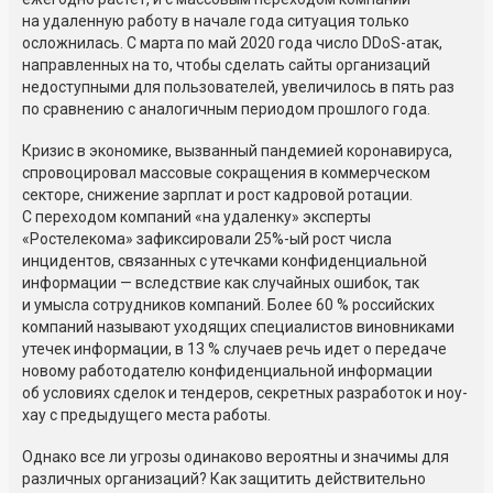
на удаленную работу в начале года ситуация только
осложнилась. С марта по май 2020 года число DDoS-атак,
направленных на то, чтобы сделать сайты организаций
недоступными для пользователей, увеличилось в пять раз
по сравнению с аналогичным периодом прошлого года.
Кризис в экономике, вызванный пандемией коронавируса,
спровоцировал массовые сокращения в коммерческом
секторе, снижение зарплат и рост кадровой ротации.
С переходом компаний «на удаленку» эксперты
«Ростелекома» зафиксировали 25%-ый рост числа
инцидентов, связанных с утечками конфиденциальной
информации — вследствие как случайных ошибок, так
и умысла сотрудников компаний. Более 60 % российских
компаний называют уходящих специалистов виновниками
утечек информации, в 13 % случаев речь идет о передаче
новому работодателю конфиденциальной информации
об условиях сделок и тендеров, секретных разработок и ноу-
хау с предыдущего места работы.
Однако все ли угрозы одинаково вероятны и значимы для
различных организаций? Как защитить действительно