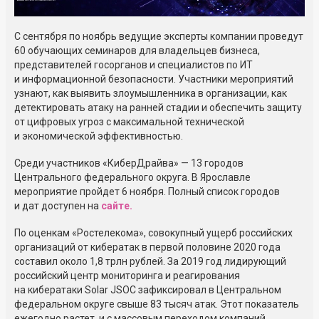
С сентября по ноябрь ведущие эксперты компании проведут
60 обучающих семинаров для владельцев бизнеса,
представителей госорганов и специалистов по ИТ
и информационной безопасности. Участники мероприятий
узнают, как выявить злоумышленника в организации, как
детектировать атаку на ранней стадии и обеспечить защиту
от цифровых угроз с максимальной технической
и экономической эффективностью.
Среди участников «КиберДрайва» — 13 городов
Центрального федерального округа. В Ярославле
мероприятие пройдет 6 ноября. Полный список городов
и дат доступен на
сайте.
По оценкам «Ростелекома», совокупный ущерб российских
организаций от кибератак в первой половине 2020 года
составил около 1,8 трлн рублей. За 2019 год лидирующий
российский центр мониторинга и реагирования
на кибератаки Solar JSOC зафиксировал в Центральном
федеральном округе свыше 83 тысяч атак. Этот показатель
ежегодно растет, и с массовым переходом компаний