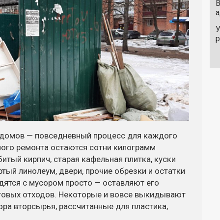
В
а
У
о домов — повседневный процесс для каждого
ного ремонта остаются сотни килограмм
битый кирпич, старая кафельная плитка, куски
ртый линолеум, двери, прочие обрезки и остатки
дятся с мусором просто — оставляют его
товых отходов. Некоторые и вовсе выкидывают
ра вторсырья, рассчитанные для пластика,