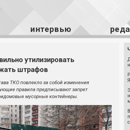
интервью
ред
авильно утилизировать
Д
н
ежать штрафов
Р
Я
тава ТКО повлекло за собой изменения
твующие правила предписывают запрет
Э
н
придомовые мусорные контейнеры.
м
В
п
с