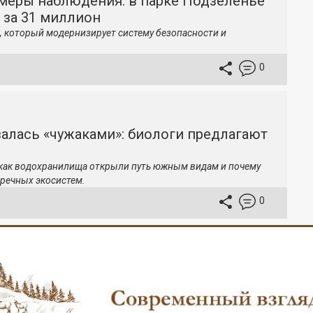
меры наблюдения: в парке Подзеленье
 за 31 миллион
, который модернизирует систему безопасности и
0
залась «чужаками»: биологи предлагают
 как водохранилища открыли путь южным видам и почему
речных экосистем.
0