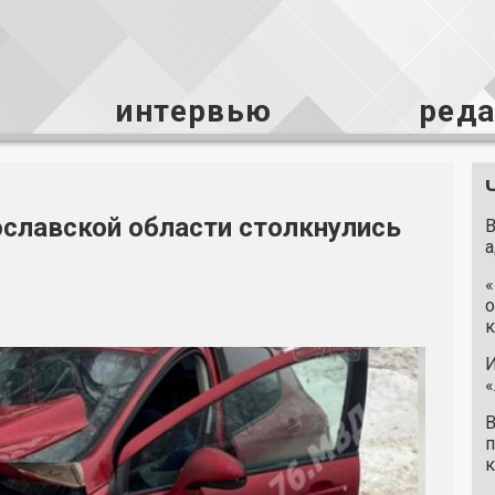
интервью
ред
ославской области столкнулись
В
а
«
о
к
И
«
В
п
к