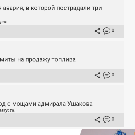
 авария, в которой пострадали три
ров.
0
имиты на продажу топлива
0
ход с мощами адмирала Ушакова
августа.
0