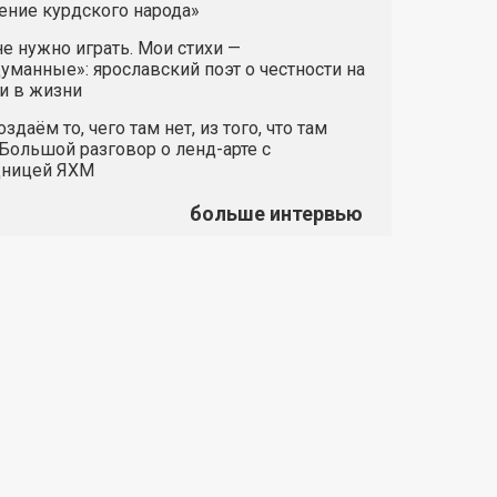
ние курдского народа»
е нужно играть. Мои стихи —
манные»: ярославский поэт о честности на
и в жизни
здаём то, чего там нет, из того, что там
 Большой разговор о ленд-арте с
дницей ЯХМ
больше интервью