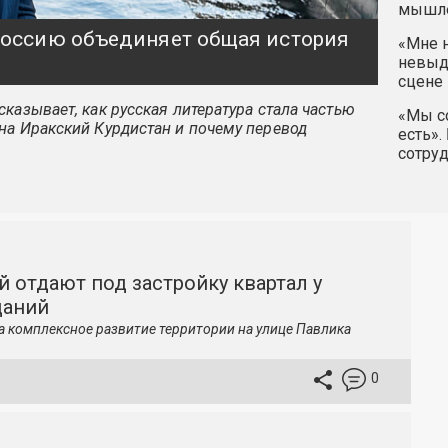
мышле
 Россию объединяет общая история
«Мне н
невыду
сцене 
казывает, как русская литература стала частью
«Мы со
на Иракский Курдистан и почему перевод
есть».
сотру
й отдают под застройку квартал у
даний
а комплексное развитие территории на улице Павлика
0