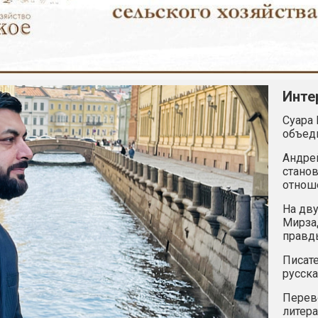
Инте
Суара 
объед
Андрей
станов
отнош
На дву
Мирзад
правд
Писате
русска
Перев
литера