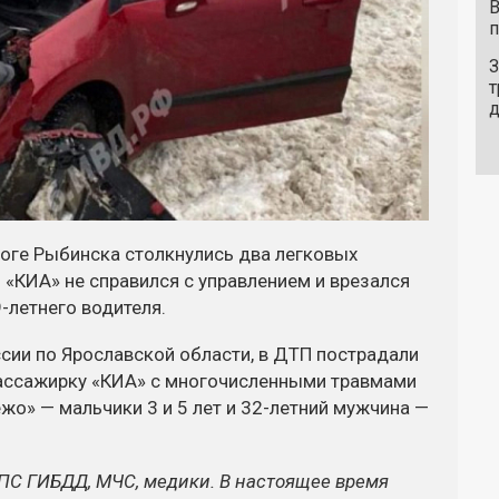
В
п
З
т
роге Рыбинска столкнулись два легковых
 «КИА» не справился с управлением и врезался
-летнего водителя.
ии по Ярославской области, в ДТП пострадали
пассажирку «КИА» с многочисленными травмами
о» — мальчики 3 и 5 лет и 32-летний мужчина —
С ГИБДД, МЧС, медики. В настоящее время