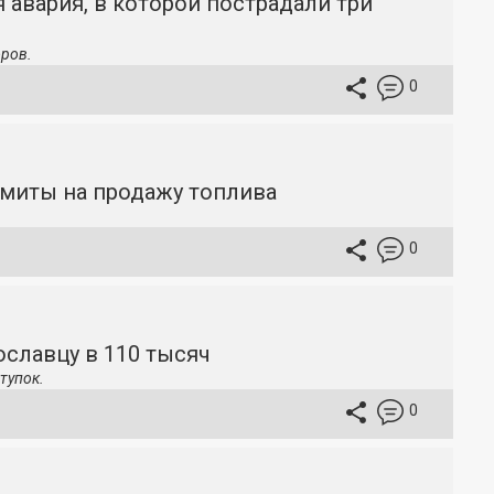
 авария, в которой пострадали три
ров.
0
имиты на продажу топлива
0
славцу в 110 тысяч
тупок.
0