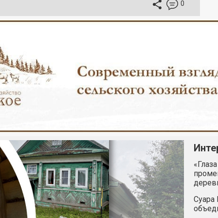
0
Инте
«Глаза
промен
дерев
Суара 
объед