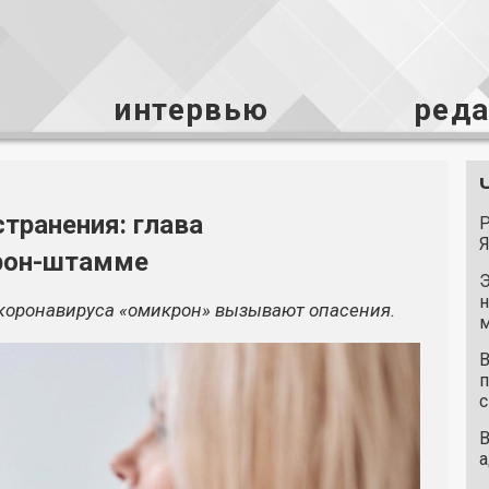
интервью
ред
транения: глава
Р
Я
рон-штамме
Э
н
коронавируса «омикрон» вызывают опасения.
м
В
п
с
В
а