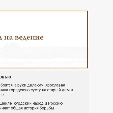
рвью
 боятся, а руки делают»: ярославна
яла городскую суету на старый дом в
не
Шакле: курдский народ и Россию
иняет общая история борьбы