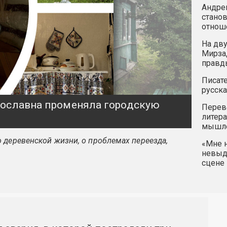
Андрей
станов
отнош
На дву
Мирзад
правд
Писате
русска
ярославна променяла городскую
Перев
литера
мышле
 деревенской жизни, о проблемах переезда,
«Мне н
невыду
сцене 