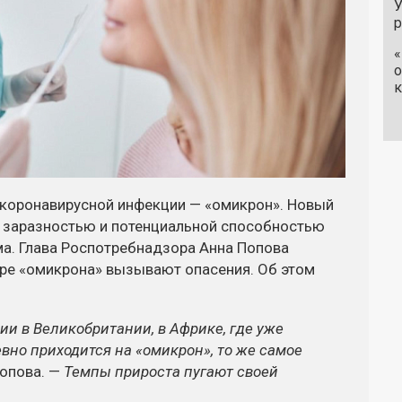
У
«
о
к
 коронавирусной инфекции — «омикрон». Новый
 заразностью и потенциальной способностью
а. Глава Роспотребнадзора Анна Попова
ире «омикрона» вызывают опасения. Об этом
и в Великобритании, в Африке, где уже
но приходится на «омикрон», то же самое
Попова. —
Темпы прироста пугают своей