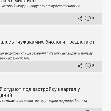
 за 31 миллион
, который модернизирует систему безопасности и
0
залась «чужаками»: биологи предлагают
 как водохранилища открыли путь южным видам и почему
речных экосистем.
0
й отдают под застройку квартал у
даний
а комплексное развитие территории на улице Павлика