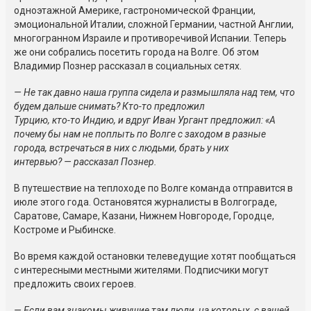
одноэтажной Америке, гастрономической Франции,
эмоциональной Италии, сложной Германии, частной Англии,
многогранном Израиле и противоречивой Испании. Теперь
же они собрались посетить города на Волге. Об этом
Владимир Познер рассказал в социальных сетях.
— Не так давно наша группа сидела и размышляла над тем, что
будем дальше снимать?
Кто-то
предложил
Турцию,
кто-то
Индию, и вдруг Иван Ургант предложил: «А
почему бы нам не поплыть по Волге с заходом в разные
города, встречаться в них с людьми, брать у них
интервью? — рассказал Познер.
В путешествие на теплоходе по Волге команда отправится в
июле этого года. Остановятся журналисты в Волгограде,
Саратове, Самаре, Казани, Нижнем Новгороде, Городце,
Костроме и Рыбинске.
Во время каждой остановки телеведущие хотят пообщаться
с интересными местными жителями. Подписчики могут
предложить своих героев.
— Если вам знакомы живущие там люди, на которых, с вашей