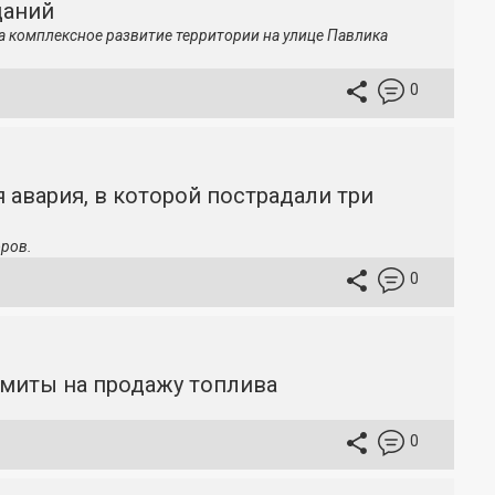
даний
а комплексное развитие территории на улице Павлика
0
 авария, в которой пострадали три
ров.
0
имиты на продажу топлива
0