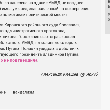
В
 была нанесена на здание УМВД не позднее
а
й имел умысел, «направленный на осквернение
е по мотивам политической мести».
У
и Кировского районного суда Ярославля,
ию административного протокола,
утникова. Горожанин сфотографировал
областного УМВД, на колоннах которого
ес Путина. Полиция увидела в действиях
твующего президента Владимира Путина.
го не подтвердила
.
Александр Клещев
Яркуб
ние
вандализм