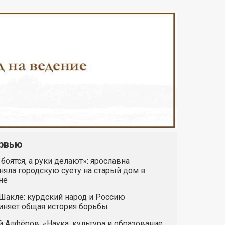
рвью
 боятся, а руки делают»: ярославна
яла городскую суету на старый дом в
не
Шакле: курдский народ и Россию
иняет общая история борьбы
 Алфёров: «Наука, культура и образование