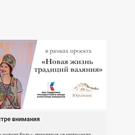
нтре внимания
 жуткая боль»: ярославна на мотоцикле