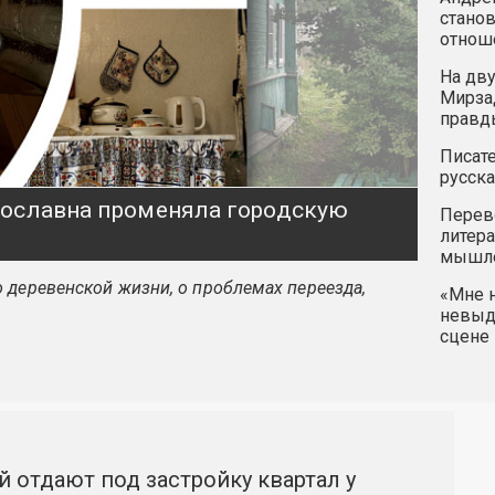
станов
отнош
На дву
Мирзад
правд
Писате
русска
ярославна променяла городскую
Перев
литера
мышле
 деревенской жизни, о проблемах переезда,
«Мне н
невыду
сцене 
й отдают под застройку квартал у