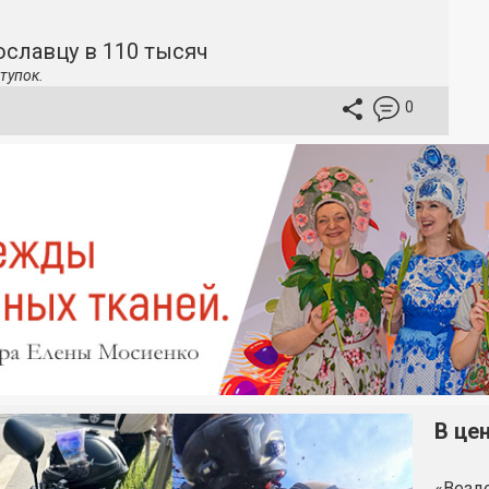
славцу в 110 тысяч
тупок.
0
В це
«Везде