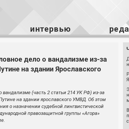
интервью
ред
ловное дело о вандализме из-за
Д
н
утине на здании Ярославского
Р
Я
Э
 вандализме (часть 2 статьи 214 УК РФ) из-за
н
Путине на здании ярославского УМВД. Об этом
м
ния о назначении судебной лингвистической
В
ждународной правозащитной группы «Агора»
п
е.
с