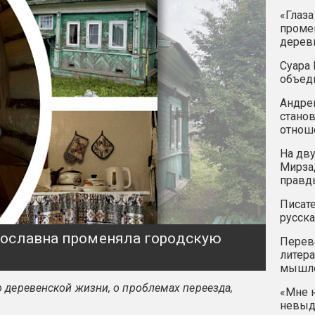
«Глаза
промен
дерев
Суара 
объед
Андрей
станов
отнош
На дву
Мирзад
правд
Писате
русска
ярославна променяла городскую
Перев
литера
мышле
 деревенской жизни, о проблемах переезда,
«Мне н
невыду