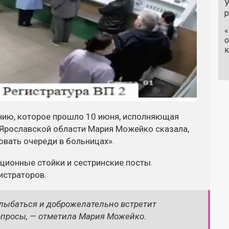
У
«
о
к
нию, которое прошло 10 июня, исполняющая
Ярославской области Мария Можейко сказала,
овать очереди в больницах».
ционные стойки и сестринские посты.
истраторов.
улыбаться и доброжелательно встретит
вопросы, — отметила Мария Можейко.