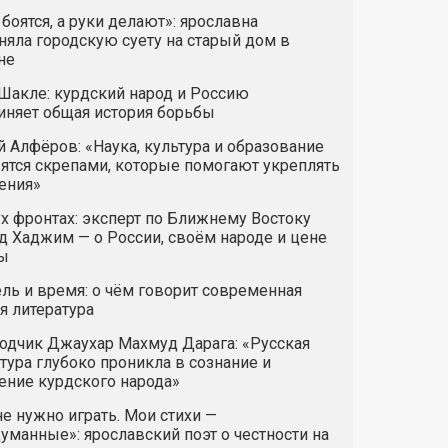
 боятся, а руки делают»: ярославна
яла городскую суету на старый дом в
не
Шакле: курдский народ и Россию
иняет общая история борьбы
 Алфёров: «Наука, культура и образование
ятся скрепами, которые помогают укреплять
ения»
х фронтах: эксперт по Ближнему Востоку
 Хаджим — о России, своём народе и цене
ы
ль и время: о чём говорит современная
я литература
одчик Джаухар Махмуд Дарага: «Русская
тура глубоко проникла в сознание и
ние курдского народа»
е нужно играть. Мои стихи —
манные»: ярославский поэт о честности на