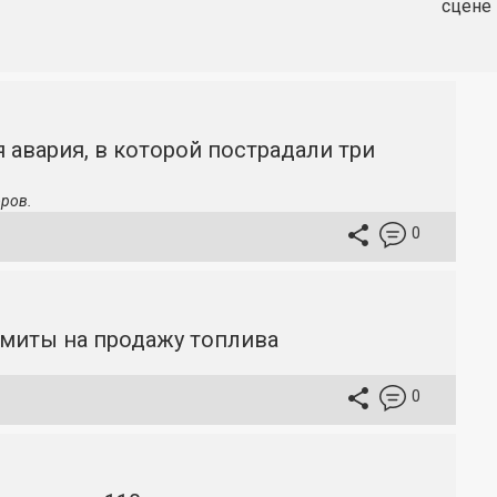
сцене 
 авария, в которой пострадали три
ров.
0
имиты на продажу топлива
0