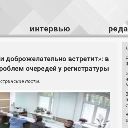
интервью
ред
и доброжелательно встретит»: в
Р
Я
роблем очередей у регистратуры
Э
н
стринские посты.
м
В
п
с
В
а