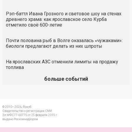
Рэп-баттл Ивана Грозного и световое шоу на стенах
древнего храма: как ярославское село Курба
отметило своё 600-летие
Почти половина рыб в Волге оказалась «чужаками»:
биологи предлагают делать из них шпроты
На ярославских АЗС отменили лимиты на продажу
топлива
больше событий
© 2010—2026, Яркуб
Свидетельство о регистрации СМИ:
Эл №ФС77-60775 от 25 февраля 2015 г.
выдано Роскомнадзором