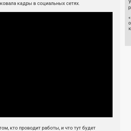
У
ковала кадры в социальных сетях.
«
о
к
ом, кто проводит работы, и что тут будет