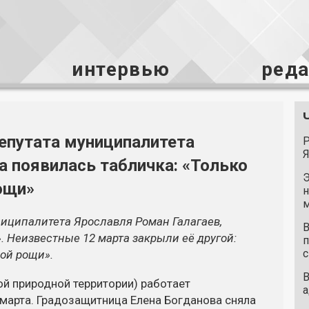
интервью
ред
епутата муниципалитета
Р
Я
а появилась табличка: «Только
Э
ощи»
н
м
униципалитета Ярославля Роман Галагаев,
В
». Неизвестные 12 марта закрыли её другой:
п
с
ой рощи».
В
ой природной территории) работает
а
1 марта. Градозащитница Елена Богданова сняла