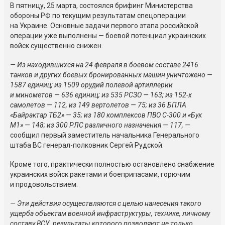
В пятницу, 25 марта, состоялся брифинг Министерства
обороны РФ по текущим результатам спецоперации
на Украине. Основные задачи первого этапа российской
операции уже выполнены — боевой потенциал украинских
войск существенно снижен.
— Из находившихся на 24 февраля в боевом составе 2416
танков и других боевых бронированных машин уничтожено —
1587 единиц; из 1509 орудий полевой артиллерии
и минометов — 636 единиц; из 535 РСЗО — 163; из 152-х
самолетов — 112, из 149 вертолетов — 75; из 36 БПЛА
«Байрактар ТБ2» — 35; из 180 комплексов ПВО С-300 и «Бук
М1» — 148; из 300 РЛС различного назначения — 117, —
сообщил первый заместитель начальника Генерального
штаба ВС генерал-полковник Сергей Рудской.
Кроме того, практически полностью остановлено снабжение
украинских войск ракетами и боеприпасами, горючим
и продовольствием.
— Эти действия осуществляются с целью нанесения такого
ущерба объектам военной инфраструктуры, технике, личному
составу ВСУ, результаты которого позволяют не только