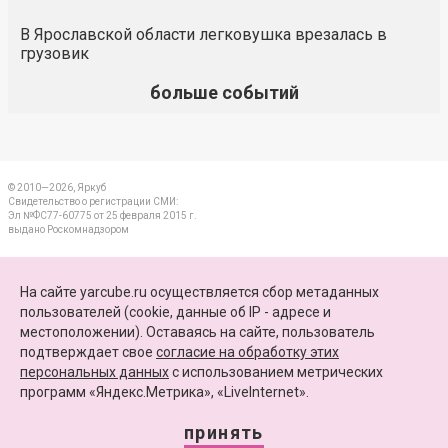
В Ярославской области легковушка врезалась в
грузовик
больше событий
© 2010—2026, Яркуб
Свидетельство о регистрации СМИ:
Эл №ФС77-60775 от 25 февраля 2015 г.
выдано Роскомнадзором
КОНТАКТЫ
На сайте yarcube.ru осуществляется сбор метаданных
пользователей (cookie, данные об IP - адресе и
ПАРТНЕРЫ
местоположении). Оставаясь на сайте, пользователь
подтверждает свое
согласие на обработку этих
КАРТА САЙТА
персональных данных
c использованием метрических
программ «Яндекс.Метрика», «LiveInternet».
+7 (4852) 64-15-52
info@yarcube.ru
принять
Сайт функционирует при финансовой поддержке Министерства цифрового развития,