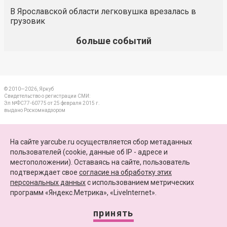
В Ярославской области легковушка врезалась в
грузовик
больше событий
© 2010—2026, Яркуб
Свидетельство о регистрации СМИ:
Эл №ФС77-60775 от 25 февраля 2015 г.
выдано Роскомнадзором
КОНТАКТЫ
На сайте yarcube.ru осуществляется сбор метаданных
пользователей (cookie, данные об IP - адресе и
ПАРТНЕРЫ
местоположении). Оставаясь на сайте, пользователь
подтверждает свое
согласие на обработку этих
КАРТА САЙТА
персональных данных
c использованием метрических
программ «Яндекс.Метрика», «LiveInternet».
+7 (4852) 64-15-52
info@yarcube.ru
принять
Сайт функционирует при финансовой поддержке Министерства цифрового развития,
связи и массовых коммуникаций Российской Федерации