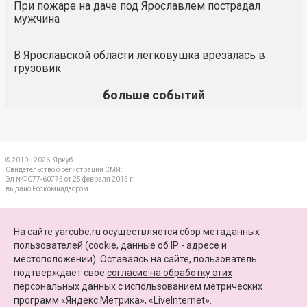
При пожаре на даче под Ярославлем пострадал
мужчина
В Ярославской области легковушка врезалась в
грузовик
больше событий
© 2010—2026, Яркуб
Свидетельство о регистрации СМИ:
Эл №ФС77-60775 от 25 февраля 2015 г.
выдано Роскомнадзором
КОНТАКТЫ
На сайте yarcube.ru осуществляется сбор метаданных
пользователей (cookie, данные об IP - адресе и
ПАРТНЕРЫ
местоположении). Оставаясь на сайте, пользователь
подтверждает свое
согласие на обработку этих
КАРТА САЙТА
персональных данных
c использованием метрических
программ «Яндекс.Метрика», «LiveInternet».
+7 (4852) 64-15-52