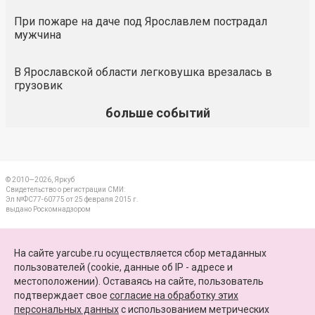
При пожаре на даче под Ярославлем пострадал
мужчина
В Ярославской области легковушка врезалась в
грузовик
больше событий
© 2010—2026, Яркуб
Свидетельство о регистрации СМИ:
Эл №ФС77-60775 от 25 февраля 2015 г.
выдано Роскомнадзором
КОНТАКТЫ
На сайте yarcube.ru осуществляется сбор метаданных
пользователей (cookie, данные об IP - адресе и
ПАРТНЕРЫ
местоположении). Оставаясь на сайте, пользователь
подтверждает свое
согласие на обработку этих
КАРТА САЙТА
персональных данных
c использованием метрических