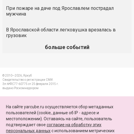
При пожаре на даче под Ярославлем пострадал
мужчина
В Ярославской области легковушка врезалась в
грузовик
больше событий
© 2010—2026, Яркуб
Свидетельство о регистрации СМИ:
Эл №ФС77-60775 от 25 февраля 2015 г.
выдано Роскомнадзором
КОНТАКТЫ
На сайте yarcube.ru осуществляется сбор метаданных
пользователей (cookie, данные об IP - адресе и
ПАРТНЕРЫ
местоположении). Оставаясь на сайте, пользователь
подтверждает свое
согласие на обработку этих
КАРТА САЙТА
персональных данных
c использованием метрических