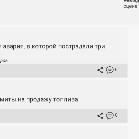
невыду
сцене 
 авария, в которой пострадали три
ров.
0
имиты на продажу топлива
0