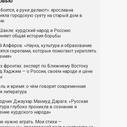
рвью
 боятся, а руки делают»: ярославна
яла городскую суету на старый дом в
не
Шакле: курдский народ и Россию
иняет общая история борьбы
 Алфёров: «Наука, культура и образование
ятся скрепами, которые помогают укреплять
ения»
х фронтах: эксперт по Ближнему Востоку
 Хаджим — о России, своём народе и цене
ы
ль и время: о чём говорит современная
я литература
одчик Джаухар Махмуд Дарага: «Русская
тура глубоко проникла в сознание и
ние курдского народа»
е нужно играть. Мои стихи —