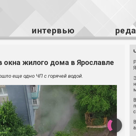
интервью
ред
в окна жилого дома в Ярославле
Р
Я
шло еще одно ЧП с горячей водой.
Э
н
м
В
п
с
В
а