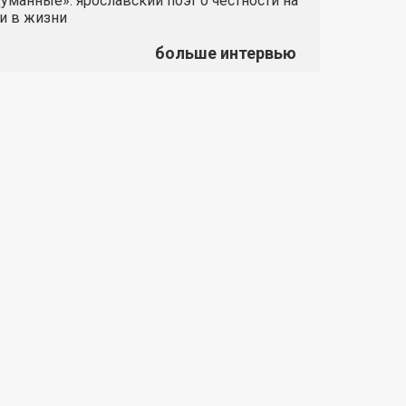
манные»: ярославский поэт о честности на
и в жизни
больше интервью