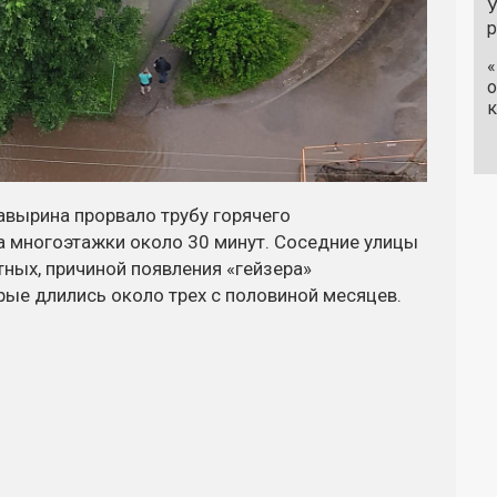
У
«
о
к
авырина прорвало трубу горячего
а многоэтажки около 30 минут. Соседние улицы
ных, причиной появления «гейзера»
рые длились около трех с половиной месяцев.