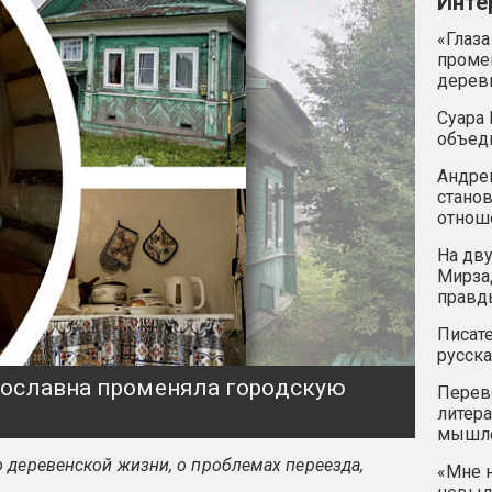
Инте
«Глаза
промен
дерев
Суара 
объед
Андрей
станов
отнош
На дву
Мирзад
правд
Писате
русска
ярославна променяла городскую
Перев
литера
мышле
 деревенской жизни, о проблемах переезда,
«Мне н