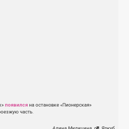
ик»
появился
на остановке «Пионерская»
роезжую часть.
Алина Милицина
Яркуб