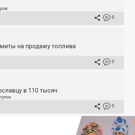
ров.
0
имиты на продажу топлива
0
славцу в 110 тысяч
тупок.
0