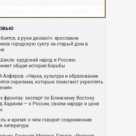
рвью
 боятся, а руки делают»: ярославна
яла городскую суету на старый дом в
не
Шакле: курдский народ и Россию
иняет общая история борьбы
 Алфёров: «Наука, культура и образование
ятся скрепами, которые помогают укреплять
ения»
х фронтах: эксперт по Ближнему Востоку
 Хаджим — о России, своём народе и цене
ы
ль и время: о чём говорит современная
я литература
одчик Джаухар Махмуд Дарага: «Русская