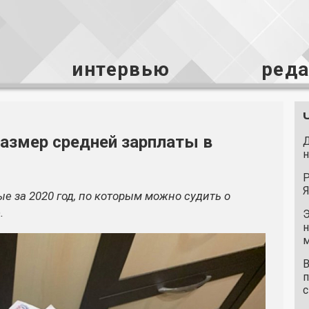
интервью
ред
размер средней зарплаты в
Д
н
Р
Я
 за 2020 год, по которым можно судить о
.
Э
н
м
В
п
с