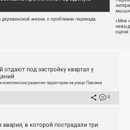
литера
мышле
 деревенской жизни, о проблемах переезда,
«Мне н
невыду
сцене 
й отдают под застройку квартал у
даний
а комплексное развитие территории на улице Павлика
0
 авария, в которой пострадали три