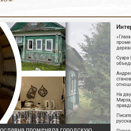
Инте
«Глаза
промен
дерев
Суара 
объед
Андрей
станов
отнош
На дву
Мирзад
правд
Писате
русска
ярославна променяла городскую
Перев