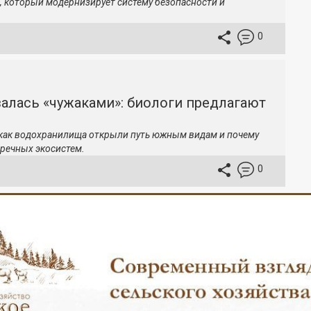
, который модернизирует систему безопасности и
0
залась «чужаками»: биологи предлагают
 как водохранилища открыли путь южным видам и почему
речных экосистем.
0