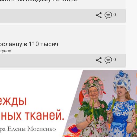
0
славцу в 110 тысяч
тупок.
0