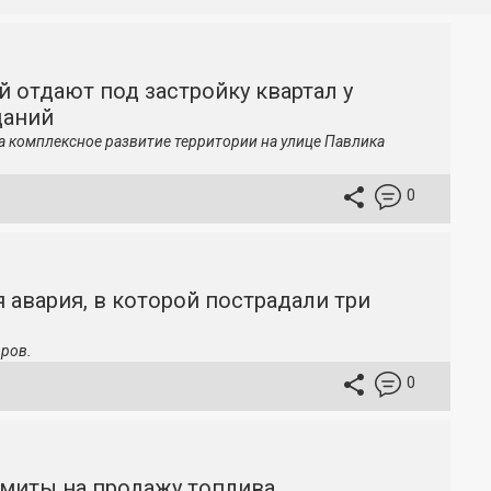
й отдают под застройку квартал у
даний
а комплексное развитие территории на улице Павлика
0
 авария, в которой пострадали три
ров.
0
имиты на продажу топлива