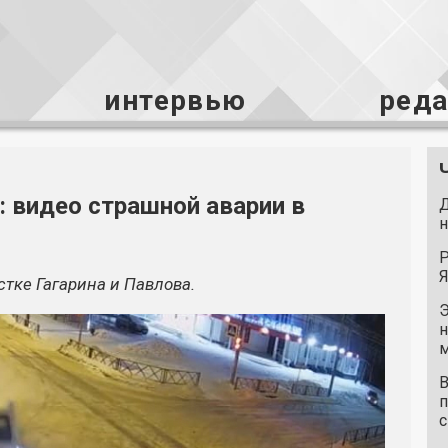
интервью
ред
: видео страшной аварии в
Д
н
Р
Я
тке Гагарина и Павлова.
Э
н
м
В
п
с