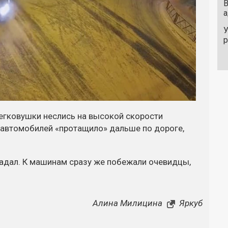
В
а
У
егковушки неслись на высокой скорости
из автомобилей «протащило» дальше по дороге,
радал. К машинам сразу же побежали очевидцы,
Алина Милицина
Яркуб