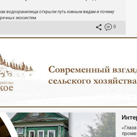
 как водохранилища открыли путь южным видам и почему
речных экосистем.
0
Инте
«Глаза
промен