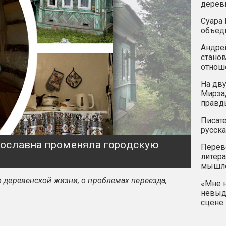
дерев
Суара 
объед
Андрей
станов
отнош
На дву
Мирзад
правд
Писате
русска
ярославна променяла городскую
Перев
литера
мышле
 деревенской жизни, о проблемах переезда,
«Мне н
невыду
сцене 