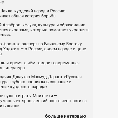
не
Шакле: курдский народ и Россию
иняет общая история борьбы
 Алфёров: «Наука, культура и образование
ятся скрепами, которые помогают укреплять
ения»
х фронтах: эксперт по Ближнему Востоку
 Хаджим — о России, своём народе и цене
ы
ль и время: о чём говорит современная
я литература
одчик Джаухар Махмуд Дарага: «Русская
тура глубоко проникла в сознание и
ние курдского народа»
е нужно играть. Мои стихи —
манные»: ярославский поэт о честности на
и в жизни
больше интервью