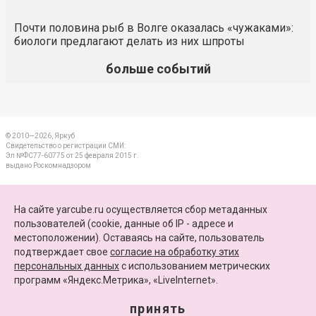
Почти половина рыб в Волге оказалась «чужаками»:
биологи предлагают делать из них шпроты
больше событий
© 2010—2026, Яркуб
Свидетельство о регистрации СМИ:
Эл №ФС77-60775 от 25 февраля 2015 г.
выдано Роскомнадзором
КОНТАКТЫ
На сайте yarcube.ru осуществляется сбор метаданных
пользователей (cookie, данные об IP - адресе и
ПАРТНЕРЫ
местоположении). Оставаясь на сайте, пользователь
подтверждает свое
согласие на обработку этих
КАРТА САЙТА
персональных данных
c использованием метрических
программ «Яндекс.Метрика», «LiveInternet».
+7 (4852) 64-15-52
info@yarcube.ru
принять
Сайт функционирует при финансовой поддержке Министерства цифрового развития,