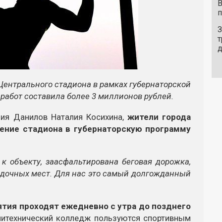
В
п
З
т
Центрального стадиона в рамках губернаторской
работ составила более 3 миллионов рублей.
ния Данилов Наталия Косихина,
жители города
чение стадиона в губернаторскую программу
к объекту, заасфальтирована беговая дорожка,
адочных мест. Для нас это самый долгожданный
ятия проходят ежедневно с утра до позднего
итехнический колледж пользуются спортивным