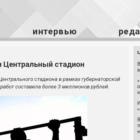
интервью
ред
н Центральный стадион
В
а
Центрального стадиона в рамках губернаторской
«
работ составила более 3 миллионов рублей.
о
к
И
«
В
п
к